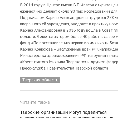
В 2014 году в Центре имени В.П. Аваева открыта це
ежемесячно делают около 90 тыс. исследований для
Под началом Каринэ Александровны трудится 278 че
вверенного ей учреждения, внедряет в практику нов
Каринэ Александровна в 2016 году вошла в Совет г
области. Является автором более 40 работ в сфере 
фонд «По восстановлению церкви во имя иконы Бож
Каринэ Конюхова – Заслуженный врач РФ, награжде
Министерства здравоохранения РФ, нагрудным знак
«Крест святого Михаила Тверского» и другими феде
Пресс-служба Правительства Тверской области
Тверская область
Читайте также
Тверские организации могут поделиться
успешными практиками по повышению качест