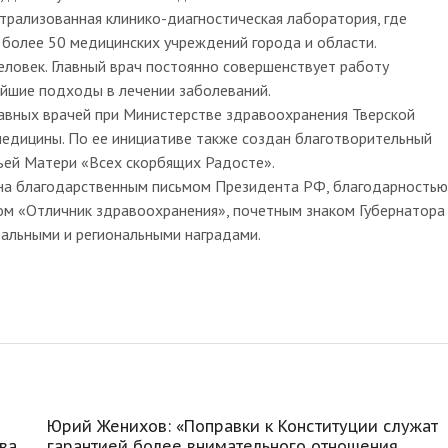
нтрализованная клинико-диагностическая лаборатория, где
 более 50 медицинских учреждений города и области.
ловек. Главный врач постоянно совершенствует работу
ейшие подходы в лечении заболеваний.
лавных врачей при Министерстве здравоохранения Тверской
медицины. По ее инициативе также создан благотворительный
ьей Матери «Всех скорбящих Радосте».
на благодарственным письмом Президента РФ, благодарностью
ом «Отличник здравоохранения», почетным знаком Губернатора
ральными и региональными наградами.
Юрий Женихов: «Поправки к Конституции служат
ва
гарантией более внимательного отношения