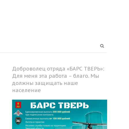
Open
search
panel
Доброволец отряда «БАРС ТВЕРЬ»:
Для меня эта работа – благо. Мы
должны защищать наше
население
Share
this