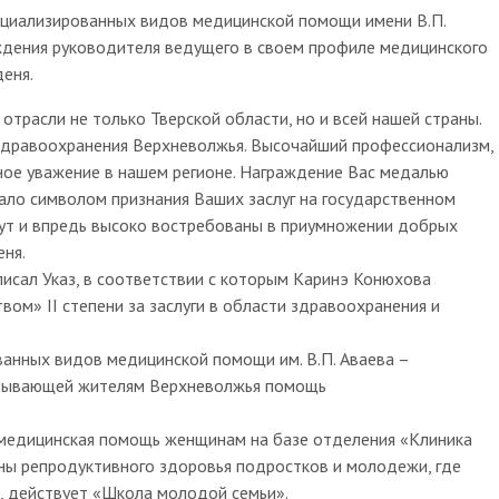
ециализированных видов медицинской помощи имени В.П.
ждения руководителя ведущего в своем профиле медицинского
еня.
отрасли не только Тверской области, но и всей нашей страны.
 здравоохранения Верхневолжья. Высочайший профессионализм,
нное уважение в нашем регионе. Награждение Вас медалью
тало символом признания Ваших заслуг на государственном
удут и впредь высоко востребованы в приумножении добрых
еня.
исал Указ, в соответствии с которым Каринэ Конюхова
вом» II степени за заслуги в области здравоохранения и
анных видов медицинской помощи им. В.П. Аваева –
казывающей жителям Верхневолжья помощь
 медицинская помощь женщинам на базе отделения «Клиника
аны репродуктивного здоровья подростков и молодежи, где
, действует «Школа молодой семьи».