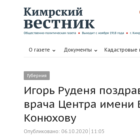
О газете
Документы
Кадастровые
Губерния
Игорь Руденя поздра
врача Центра имени 
Конюхову
Опубликовано:
06.10.2020
11:05