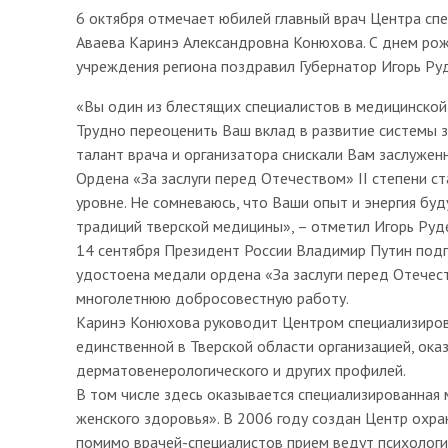
6 октября отмечает юбилей главный врач Центра сп
Аваева Каринэ Александровна Конюхова. С днем ро
учреждения региона поздравил Губернатор Игорь Руд
«Вы один из блестящих специалистов в медицинской 
Трудно переоценить Ваш вклад в развитие системы
талант врача и организатора снискали Вам заслуже
Ордена «За заслуги перед Отечеством» II степени с
уровне. Не сомневаюсь, что Ваши опыт и энергия б
традиций тверской медицины», – отметил Игорь Руд
14 сентября Президент России Владимир Путин подп
удостоена медали ордена «За заслуги перед Отечест
многолетнюю добросовестную работу.
Каринэ Конюхова руководит Центром специализиров
единственной в Тверской области организацией, о
дерматовенерологического и других профилей.
В том числе здесь оказывается специализированная
женского здоровья». В 2006 году создан Центр охр
помимо врачей-специалистов прием ведут психологи