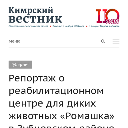
Open
Menu
Меню
search
panel
Губерния
Репортаж о
реабилитационном
центре для диких
животных «Ромашка»
в Зубцовском районе