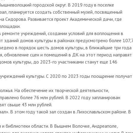
ышневолоцкий городской округ. В 2019 году в поселке
ал, планируется создать собственный музей, посвященный
на Сидорова. Развивается проект Академической дачи, где
 площадки.
 ремонте учреждений, создании условий для воплощения в
нт зданий домов культуры в районах предусмотрено более 107,
ведено в порядок шесть домов культуры, в ближайшие три года
я, обновление сцен и помещений в ДК на этот период направят
 домов культуры, до 2023-го участниками станут еще 146
учреждений культуры. С 2020 по 2023 годы поощрение получат
олжья. На обеспечение их творческой деятельности,
правлено более 76 млн рублей. В 2022 году запланирован
авят свыше 43 млн рублей.
л». В этом году такой зал создан в Лихославльском районе. В
 и библиотеки области. В Вышнем Волочке, Андреаполе,
теки для оказания целого спектра информационных услуг. В то