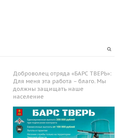
Open
search
panel
Доброволец отряда «БАРС ТВЕРЬ»:
Для меня эта работа – благо. Мы
должны защищать наше
население
Share
this
post