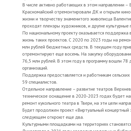
В числе активно работающих в этом направлении – В
Красномайский отремонтировали ДК и открыли киноз
жизни и творчеству знаменитого живописца Валенти
проходят пленэры художников, и другие культурные
По национальному проекту оказывается поддержка в
жизнь таких проектов. С 2020 по 2023 годы на ремо
млн рублей бюджетных средств. В текущем году при
отремонтируют еще восемь. На закупку оборудовани
76,5 млн рублей. В этом году в программу вошли 78
организаций.
Поддержка предоставляется и работникам сельских 
59 специалистов.
Отдельное направление – развитие театров Верхнев
техническое оснащение в 2020-2023 годах будет на
ремонт кукольного театра в Твери, на эти цели напр
Будет продолжен проект «Виртуальный концертный за
следующем откроют еще два.
Культурными площадками на территориях становятся
Лихославле в 2021 году создадут модельные библио