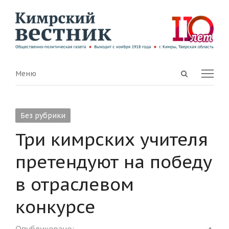
Open
Menu
Меню
search
panel
Без рубрики
Три кимрских учителя
претендуют на победу
в отраслевом
конкурсе
Shar
Опубликовано: