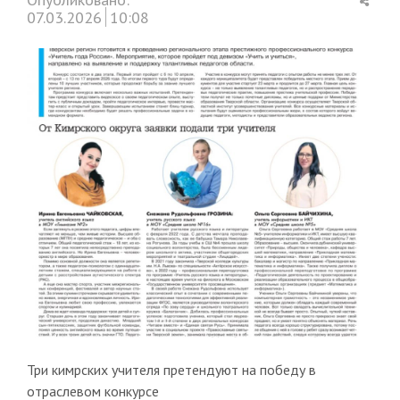
this
07.03.2026
10:08
post
Три кимрских учителя претендуют на победу в
отраслевом конкурсе