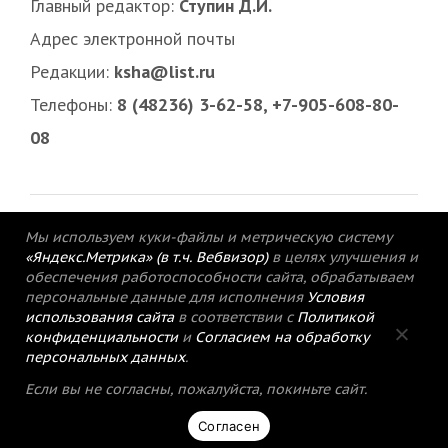
Главный редактор:
Ступин Д.И.
Адрес электронной почты
Редакции:
ksha@list.ru
Телефоны:
8 (48236) 3-62-58, +7-905-608-80-
08
Мы используем куки-файлы и метрическую систему
«Яндекс.Метрика» (в т.ч. Вебвизор)
в целях улучшения и
обеспечения работоспособности сайта, обрабатываем
персональные данные для исполнения
Условия
использования сайта
в соответствии с
Политикой
конфиденциальности
и
Согласием на обработку
персональных данных
.
© 2015-2021 Редакция газеты «Кимрский
Если вы не согласны, пожалуйста, покиньте сайт.
вестник».
Согласен
Политика конфиденциальности