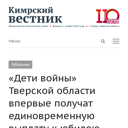
Open
Menu
Меню
search
panel
Губерния
«Дети войны»
Тверской области
впервые получат
единовременную
выплату к юбилею