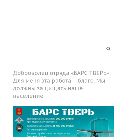
Open
search
panel
Доброволец отряда «БАРС ТВЕРЬ»:
Для меня эта работа – благо. Мы
должны защищать наше
население
Share
this
post