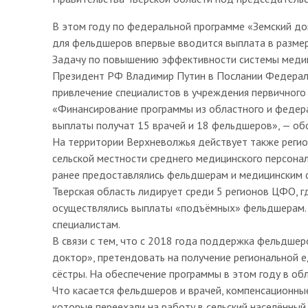
В этом году по федеральной программе «Земский до
для фельдшеров впервые вводится выплата в размере
Задачу по повышению эффективности системы медиц
Президент РФ Владимир Путин в Послании Федерал
привлечение специалистов в учреждения первичного 
«Финансирование программы из областного и федера
выплаты получат 15 врачей и 18 фельдшеров», — об
На территории Верхневолжья действует также регио
сельской местности среднего медицинского персонал
ранее предоставлялись фельдшерам и медицинским 
Тверская область лидирует среди 5 регионов ЦФО, г
осуществлялись выплаты «подъёмных» фельдшерам. 
специалистам.
В связи с тем, что с 2018 года поддержка фельдше
доктор», претендовать на получение региональной 
сёстры. На обеспечение программы в этом году в о
Что касается фельдшеров и врачей, компенсационные
которые переехали на работу в сельский населённый 