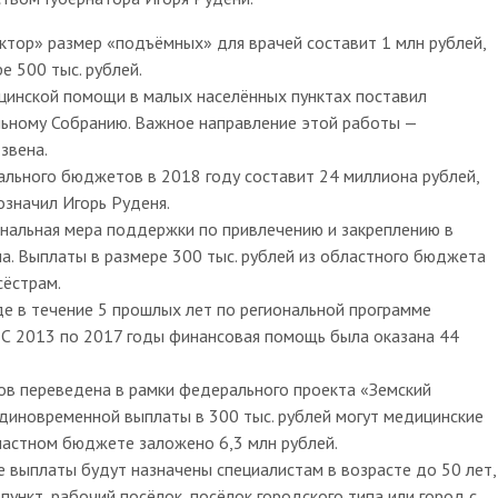
ктор» размер «подъёмных» для врачей составит 1 млн рублей,
 500 тыс. рублей.
инской помощи в малых населённых пунктах поставил
ьному Собранию. Важное направление этой работы —
звена.
льного бюджетов в 2018 году составит 24 миллиона рублей,
означил Игорь Руденя.
нальная мера поддержки по привлечению и закреплению в
а. Выплаты в размере 300 тыс. рублей из областного бюджета
сёстрам.
де в течение 5 прошлых лет по региональной программе
С 2013 по 2017 годы финансовая помощь была оказана 44
ров переведена в рамки федерального проекта «Земский
единовременной выплаты в 300 тыс. рублей могут медицинские
бластном бюджете заложено 6,3 млн рублей.
 выплаты будут назначены специалистам в возрасте до 50 лет,
пункт, рабочий посёлок, посёлок городского типа или город с