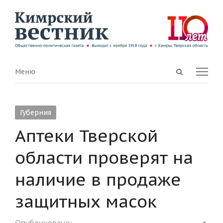
Open
Menu
Меню
search
panel
Губерния
Аптеки Тверской
области проверят на
наличие в продаже
защитных масок
Shar
Опубликовано: