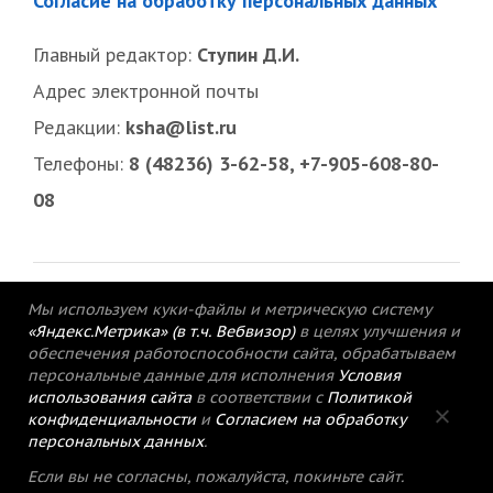
Согласие на обработку персональных данных
Главный редактор:
Ступин Д.И.
Адрес электронной почты
Редакции:
ksha@list.ru
Телефоны:
8 (48236) 3-62-58, +7-905-608-80-
08
Мы используем куки-файлы и метрическую систему
«Яндекс.Метрика» (в т.ч. Вебвизор)
в целях улучшения и
обеспечения работоспособности сайта, обрабатываем
персональные данные для исполнения
Условия
использования сайта
в соответствии с
Политикой
конфиденциальности
и
Согласием на обработку
персональных данных
.
© 2015-2021 Редакция газеты «Кимрский
Если вы не согласны, пожалуйста, покиньте сайт.
вестник».