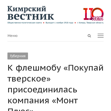
Open
Menu
Меню
search
panel
Губерния
К флешмобу «Покупай
тверское»
присоединилась
компания «Монт
Плюс»