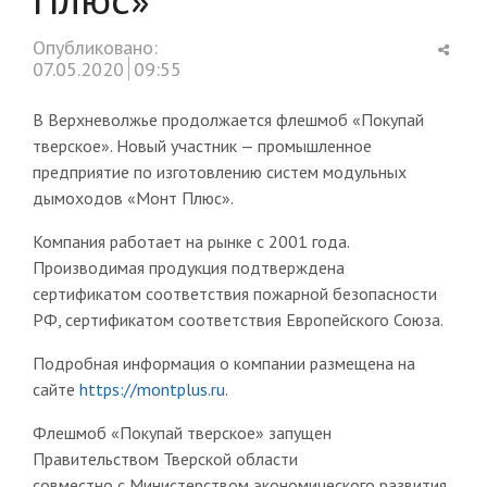
Shar
Опубликовано:
this
07.05.2020
09:55
post
В Верхневолжье продолжается флешмоб «Покупай
тверское». Новый участник — промышленное
предприятие по изготовлению систем модульных
дымоходов «Монт Плюс».
Компания работает на рынке с 2001 года.
Производимая продукция подтверждена
сертификатом соответствия пожарной безопасности
РФ, сертификатом соответствия Европейского Союза.
Подробная информация о компании размещена на
сайте
https://montplus.ru
.
Флешмоб «Покупай тверское» запущен
Правительством Тверской области
совместно с Министерством экономического развития