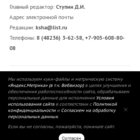
Главный редактор:
Ступин Д.И.
Адрес электронной почты
Редакции:
ksha@list.ru
Телефоны:
8 (48236) 3-62-58, +7-905-608-80-
08
Мы используем куки-файлы и метрическую систему
«Яндекс.Метрика» (в т.ч. Вебвизор)
в целях улучшения и
обеспечения работоспособности сайта, обрабатываем
персональные данные для исполнения
Условия
использования сайта
в соответствии с
Политикой
конфиденциальности
и
Согласием на обработку
персональных данных
.
© 2015-2021 Редакция газеты «Кимрский
Если вы не согласны, пожалуйста, покиньте сайт.
вестник».
Согласен
Политика конфиденциальности