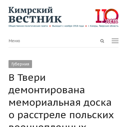
Open
Menu
Меню
search
panel
Губерния
В Твери
демонтирована
мемориальная доска
о расстреле польских
военнопленных