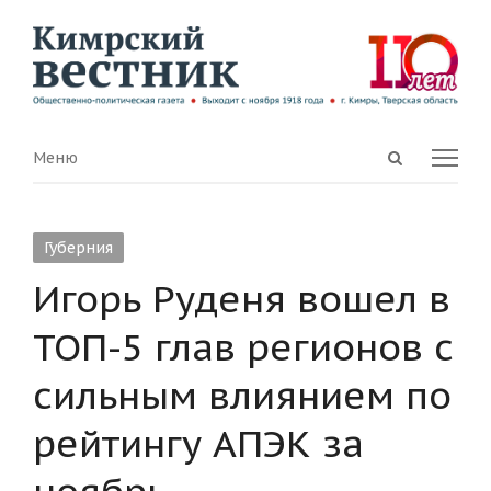
Open
Menu
Меню
search
panel
Губерния
Игорь Руденя вошел в
ТОП-5 глав регионов с
сильным влиянием по
рейтингу АПЭК за
ноябрь