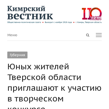
Open
Menu
Меню
search
panel
Губерния
Юных жителей
Тверской области
приглашают к участию
в творческом
конкурсе,