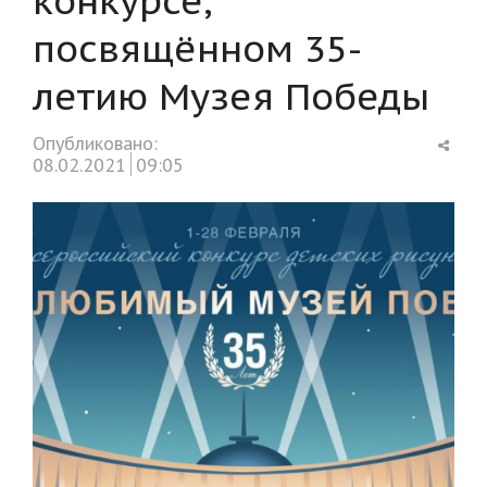
посвящённом 35-
летию Музея Победы
Shar
Опубликовано:
this
08.02.2021
09:05
post