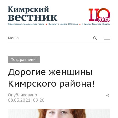
Open
Menu
Меню
search
panel
Поздравления
Дорогие женщины
Кимрского района!
Shar
Опубликовано:
this
08.03.2021
09:20
post