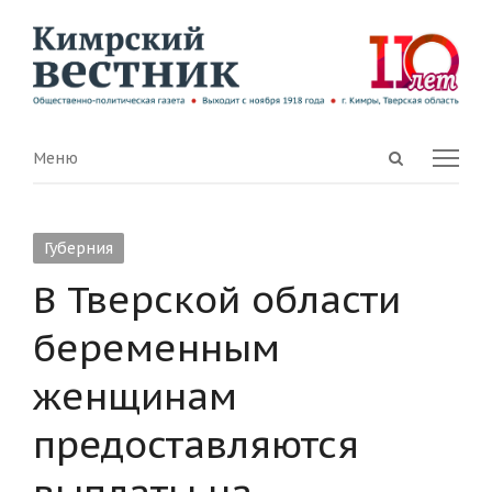
Open
Menu
Меню
search
panel
Губерния
В Тверской области
беременным
женщинам
предоставляются
выплаты на