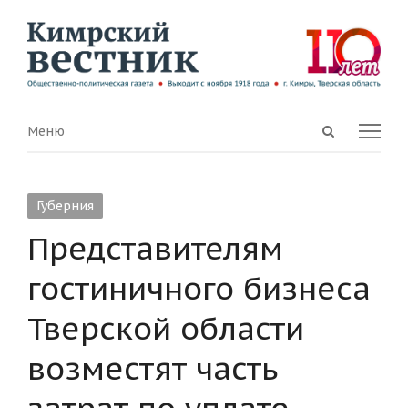
Open
Menu
Меню
search
panel
Губерния
Представителям
гостиничного бизнеса
Тверской области
возместят часть
затрат по уплате