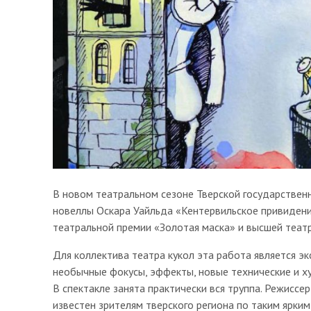
В новом театральном сезоне Тверской государственн
новеллы Оскара Уайльда «Кентервильское привидени
театральной премии «Золотая маска» и высшей теат
Для коллектива театра кукол эта работа является э
необычные фокусы, эффекты, новые технические и х
В спектакле занята практически вся труппа. Режисс
известен зрителям тверского региона по таким ярким