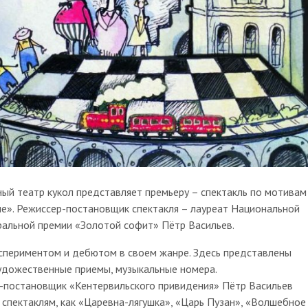
ый театр кукол представляет премьеру – спектакль по мотивам
е». Режиссер-постановщик спектакля – лауреат Национальной
ральной премии «Золотой софит» Пётр Васильев.
кспериментом и дебютом в своем жанре. Здесь представлены
удожественные приемы, музыкальные номера.
ер-постановщик «Кентервильского привидения» Пётр Васильев
 спектаклям, как «Царевна-лягушка», «Царь Пузан», «Волшебное