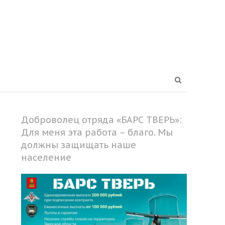
Open
search
panel
Доброволец отряда «БАРС ТВЕРЬ»:
Для меня эта работа – благо. Мы
должны защищать наше
население
Share
this