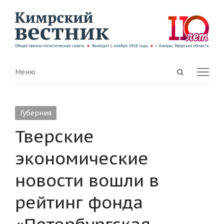
Open
Menu
Меню
search
panel
Губерния
Тверские
экономические
новости вошли в
рейтинг фонда
«Петербургская