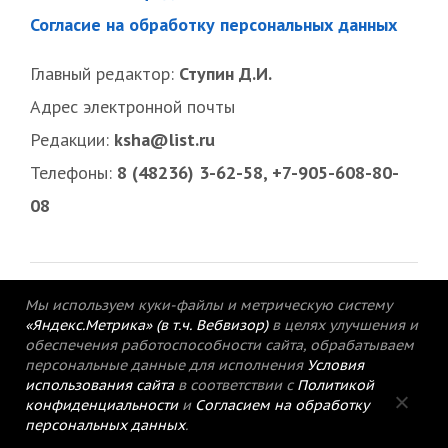
Согласие на обработку персональных данных
Главный редактор:
Ступин Д.И.
Адрес электронной почты
Редакции:
ksha@list.ru
Телефоны:
8 (48236) 3-62-58, +7-905-608-80-
08
Мы используем куки-файлы и метрическую систему
«Яндекс.Метрика» (в т.ч. Вебвизор)
в целях улучшения и
обеспечения работоспособности сайта, обрабатываем
персональные данные для исполнения
Условия
использования сайта
в соответствии с
Политикой
конфиденциальности
и
Согласием на обработку
персональных данных
.
© 2015-2021 Редакция газеты «Кимрский