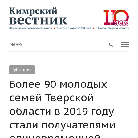
Open
Menu
Меню
search
panel
Губерния
Более 90 молодых
семей Тверской
области в 2019 году
стали получателями
единовременной