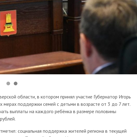
верской области, в котором принял участие Губернатор Игорь
х мерах поддержки семей с детьми в возрасте от 3 до 7 лет.
чать выплаты на каждого ребёнка в размере половины
рублей.
тметил: социальная поддержка жителей региона в текущей