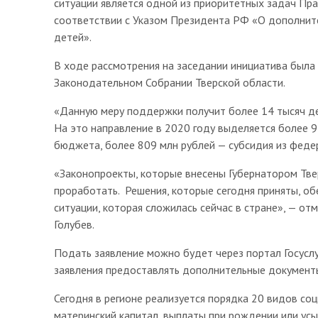
ситуации является одной из приоритетных задач Пра
соответствии с Указом Президента РФ «О дополнит
детей».
В ходе рассмотрения на заседании инициатива была
Законодательном Собрании Тверской области.
«Данную меру поддержки получит более 14 тысяч де
На это направление в 2020 году выделяется более 9
бюджета, более 809 млн рублей — субсидия из федер
«Законопроекты, которые внесены Губернатором Тве
проработать. Решения, которые сегодня приняты, об
ситуации, которая сложилась сейчас в стране», — о
Голубев.
Подать заявление можно будет через портал Госусл
заявления предоставлять дополнительные документы
Сегодня в регионе реализуется порядка 20 видов со
материнский капитал, выплаты при рождении или ус