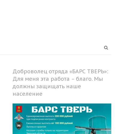
Open
search
panel
Доброволец отряда «БАРС ТВЕРЬ»:
Для меня эта работа – благо. Мы
должны защищать наше
население
Share
this