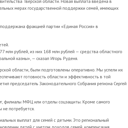
вительства Тверской области. Новая выплата введена в
ельных мерах государственной поддержки семей, имеющих
 поддержана фракцией партии «Единая Россия» в
тей.
77 млн рублей, из них 168 млн рублей — средства областного
альной казны», — сказал Игорь Руденя.
рской области, были подготовлены оперативно. Мы успели их
еспечивают готовность области и эффективность в той
тметил председатель Законодательного Собрания региона Сергей
уг, филиалы МФЦ или отделы соцзащиты. Кроме самого
 не потребуется.
циальных выплат для семей с детьми. Это региональный
ыновлении детей с учетом доходов семей, компенсация