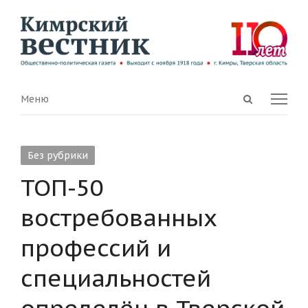
Open
Menu
Меню
search
panel
Без рубрики
ТОП-50
востребованных
профессий и
специальностей
определён в Тверской