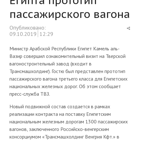
пассажирского вагона
Shar
Опубликовано:
this
09.10.2019
12:29
post
Министр Арабской Республики Египет Камель аль-
Вазир совершил ознакомительный визит на Тверской
вагоностроительный завод (входит в
Трансмашхолдинг). Гостю был представлен прототип
пассажирского вагона третьего класса для Египетских
национальных железных дорог. Об этом сообщает
пресс-служба ТВЗ.
Новый подвижной состав создается в рамках
реализации контракта на поставку Египетским
национальным железным дорогам 1300 пассажирских
вагонов, заключенного Российско-венгерским
консорциумом «Трансмашхолдинг Венгрия Кфт.» в