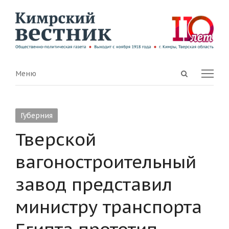
Open
Menu
Меню
search
panel
Губерния
Тверской
вагоностроительный
завод представил
министру транспорта
Египта прототип