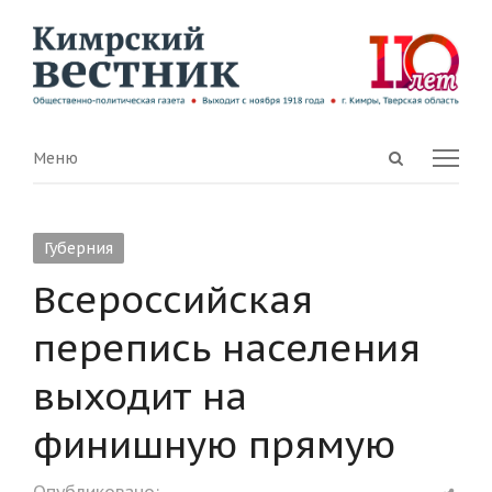
Open
Menu
Меню
search
panel
Губерния
Всероссийская
перепись населения
выходит на
финишную прямую
Shar
Опубликовано: