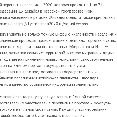
 переписи населения – 2020, которая пройдет с 1 по 31
едерации. 13 декабря в Тверском государственном
реписи населения в регионе. Жителей области также приглашают
о на https://1year.strana2020.ru/volunteer.php.
огут узнать не только точные цифры о численности населения и
омические процессы, происходящие в регионах, городах и селах.
оценить ход реализации поставленных Губернатором Игорем
ии, развитию сельских территорий, в сфере миграции и другие.
ет сделан на применении новых технологий: самостоятельном
тов на Едином портале государственных услуг.
нальных центрах предоставления государственных и
бланков переписчики используют планшеты. Благодаря
ным, а качество собираемой информации значительно
 имеющий стандартную учетную запись в Единой системе
остоятельно участвовать в переписи на портале «Госуслуги».
бя, но и на членов своей семьи. Каждый участник онлайн-
торый необходимо будет назвать переписчику.