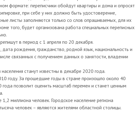
нном формате: переписчики обойдут квартиры и дома и опросят
кипировке, при себе у них должно быть удостоверение,
сные листы заполняются только со слов опрашиваемых, для их
роме того, будет организована работа специальных переписных
ьно.
епишут в период с 1 апреля по 20 декабря.
 дата рождения, гражданство, родной язык, национальность и
числе связанных с получением данных о занятости, владении
населения станут известны в декабре 2020 года.
10 году. За прошедшие годы в стране произошло около 40
 года позволит оценить масштаб перемен и станет ценным
а.
 1,2 миллиона человек. Городское население региона
 тысяча человек – являются жителями областной столицы.