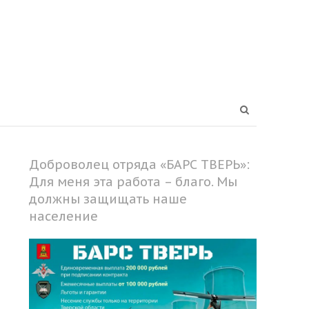
Open
search
panel
Доброволец отряда «БАРС ТВЕРЬ»:
Для меня эта работа – благо. Мы
должны защищать наше
население
Share
this