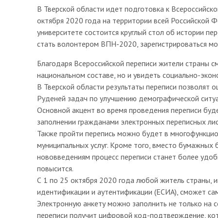
В Тверской области идет подготовка к Всероссийской
октября 2020 года на территории всей Российской Ф
университете состоится круглый стол об истории пе
стать волонтером ВПН-2020, зарегистрироваться можн
Благодаря Всероссийской переписи жители страны см
национальном составе, но и увидеть социально-экон
В Тверской области результаты переписи позволят 
Руденей задач по улучшению демографической ситуац
Основной акцент во время проведения переписи буд
заполнении гражданами электронных переписных лис
Также пройти перепись можно будет в многофункцио
муниципальных услуг. Кроме того, вместо бумажных 
нововведениям процесс переписи станет более удоб
повысится.
С 1 по 25 октября 2020 года любой житель страны,
идентификации и аутентификации (ЕСИА), сможет сам
Электронную анкету можно заполнить не только на се
переписи получит цифровой код-подтверждение, ко