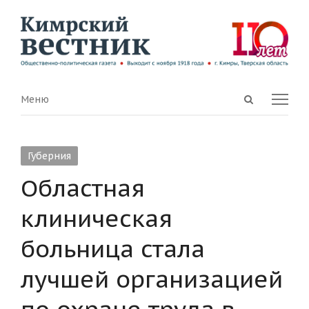
Open
Menu
Меню
search
panel
Губерния
Областная
клиническая
больница стала
лучшей организацией
по охране труда в