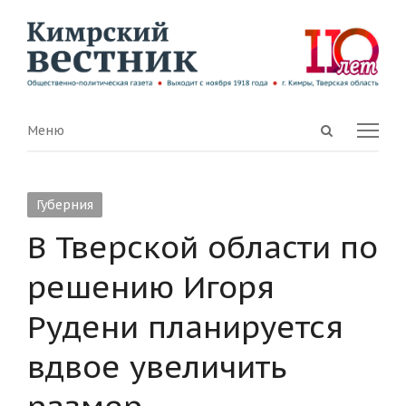
Open
Menu
Меню
search
panel
Губерния
В Тверской области по
решению Игоря
Рудени планируется
вдвое увеличить
размер