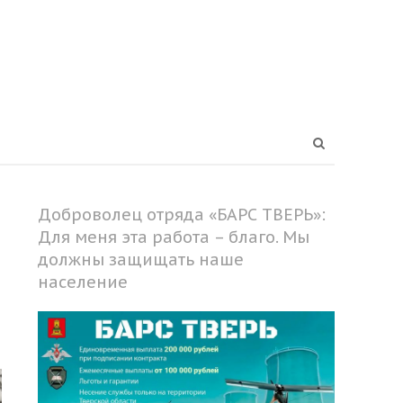
Open
search
panel
Доброволец отряда «БАРС ТВЕРЬ»:
Для меня эта работа – благо. Мы
должны защищать наше
население
Share
this
post