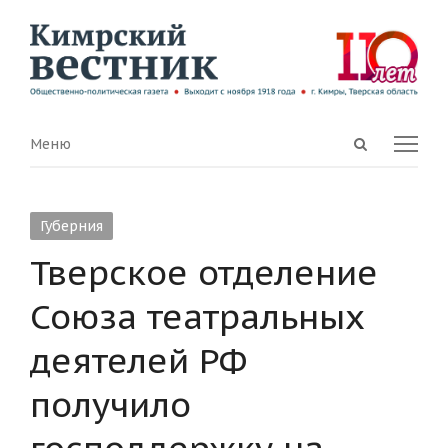
Open
Menu
Меню
search
panel
Губерния
Тверское отделение
Союза театральных
деятелей РФ
получило
господдержку на