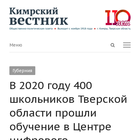
Open
Menu
Меню
search
panel
Губерния
В 2020 году 400
школьников Тверской
области прошли
обучение в Центре
цифрового