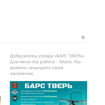
Open
search
panel
Доброволец отряда «БАРС ТВЕРЬ»:
Для меня эта работа – благо. Мы
должны защищать наше
население
Share
this
post