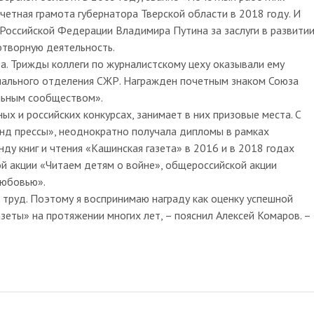
очетная грамота губернатора Тверской области в 2018 году. И
Российской Федерации Владимира Путина за заслуги в развити
творную деятельность.
да. Трижды коллеги по журналистскому цеху оказывали ему
онального отделения СЖР. Награжден почетным знаком Союза
льным сообществом».
ых и российских конкурсах, занимает в них призовые места. С
нд прессы», неоднократно получала дипломы в рамках
ду книг и чтения «Кашинская газета» в 2016 и в 2018 годах
 акции «Читаем детям о войне», общероссийской акции
любовью».
 труд. Поэтому я воспринимаю награду как оценку успешной
еты» на протяжении многих лет, – пояснил Алексей Комаров. –