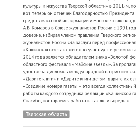
культуры и искусства Тверской области» в 2011-м, п
вот теперь он отмечен Благодарностью Президента 
средств массовой информации и многолетнюю плодо
А.В. Комаров в Союзе журналистов России с 1991 го
доверие, избирая членом правления Тверского реги
журналистов России «За заслуги перед профессиона
«Кашинская газета» ежегодно участвует в региональн
2014 года является обладателем знака «Золотой фо
областного фестиваля «Майские звезды». За пропаган
удостоена дипломов международной патриотической
«Дарите книги» и «Дарите книги детям, дарите их с 
«Создание номера газеты – это всегда коллективный
работы каждого сотрудника редакции «Кашинской газ
Спасибо, постараемся работать так же и впредь!»
Тверская область