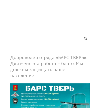
Open
search
panel
Доброволец отряда «БАРС ТВЕРЬ»:
Для меня эта работа – благо. Мы
должны защищать наше
население
Share
this