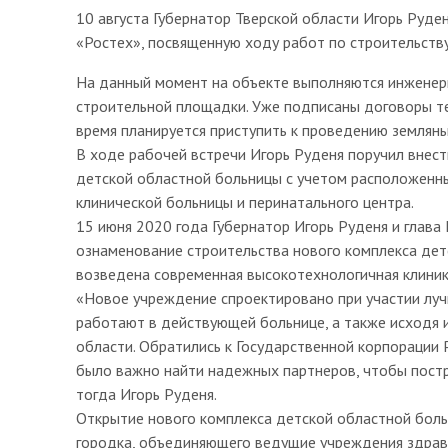
10 августа Губернатор Тверской области Игорь Руде
«Ростех», посвященную ходу работ по строительству
На данный момент на объекте выполняются инженер
строительной площадки. Уже подписаны договоры т
время планируется приступить к проведению землян
В ходе рабочей встречи Игорь Руденя поручил внес
детской областной больницы с учетом расположенн
клинической больницы и перинатального центра.
15 июня 2020 года Губернатор Игорь Руденя и глава
ознаменование строительства нового комплекса детс
возведена современная высокотехнологичная клиник
«Новое учреждение спроектировано при участии лучш
работают в действующей больнице, а также исходя 
области. Обратились к Государственной корпорации Р
было важно найти надежных партнеров, чтобы пост
тогда Игорь Руденя.
Открытие нового комплекса детской областной боль
городка, объединяющего ведущие учреждения здравоо