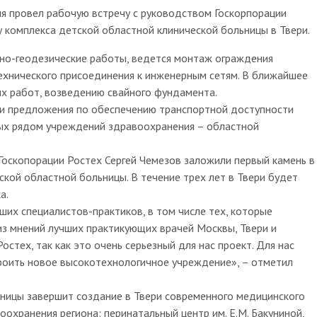
ня провел рабочую встречу с руководством Госкорпорации
 комплекса детской областной клинической больницы в Твери.
но-геодезические работы, ведется монтаж ограждения
ехнического присоединения к инженерным сетям. В ближайшее
ых работ, возведению свайного фундамента.
ти предложения по обеспечению транспортной доступности
ых рядом учреждений здравоохранения – областной
 Госкопорации Ростех Сергей Чемезов заложили первый камень в
кой областной больницы. В течение трех лет в Твери будет
а.
их специалистов-практиков, в том числе тех, которые
из мнений лучших практикующих врачей Москвы, Твери и
остех, так как это очень серьезный для нас проект. Для нас
роить новое высокотехнологичное учреждение», – отметил
ницы завершит создание в Твери современного медицинского
хранения региона: перинатальный центр им. Е.М. Бакуниной,