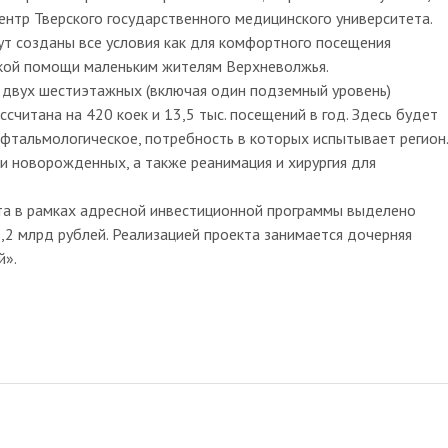
ентр Тверского государственного медицинского университета.
т созданы все условия как для комфортного посещения
ской помощи маленьким жителям Верхневолжья.
 двух шестиэтажных (включая один подземный уровень)
ссчитана на 420 коек и 13,5 тыс. посещений в год. Здесь будет
офтальмологическое, потребность в которых испытывает регион.
и новорожденных, а также реанимация и хирургия для
та в рамках адресной инвестиционной программы выделено
1,2 млрд рублей. Реализацией проекта занимается дочерняя
й».