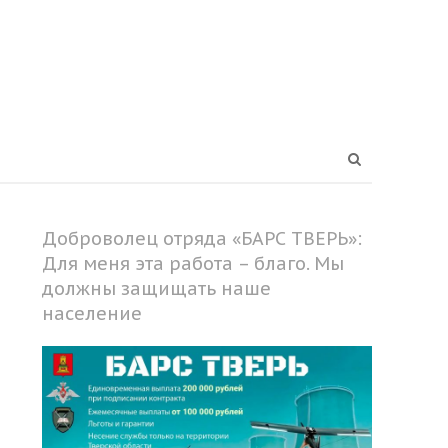
Open
search
panel
Доброволец отряда «БАРС ТВЕРЬ»:
Для меня эта работа – благо. Мы
должны защищать наше
население
Share
this
post