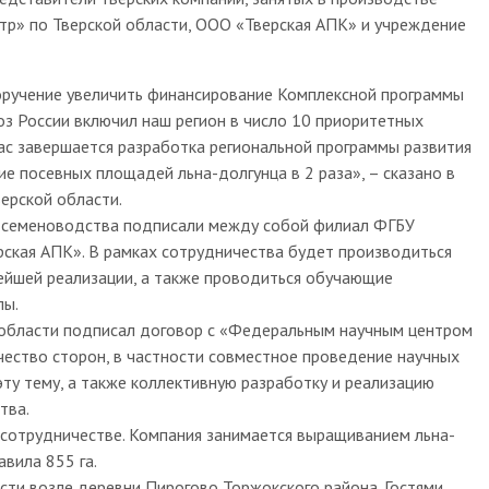
нтр» по Тверской области, ООО «Тверская АПК» и учреждение
ручение увеличить финансирование Комплексной программы
оз России включил наш регион в число 10 приоритетных
нас завершается разработка региональной программы развития
ие посевных площадей льна-долгунца в 2 раза», – сказано в
ерской области.
 и семеноводства подписали между собой филиал ФГБУ
рская АПК». В рамках сотрудничества будет производиться
ейшей реализации, а также проводиться обучающие
лы.
 области подписал договор с «Федеральным научным центром
чество сторон, в частности совместное проведение научных
эту тему, а также коллективную разработку и реализацию
тва.
сотрудничестве. Компания занимается выращиванием льна-
вила 855 га.
сти возле деревни Пирогово Торжокского района. Гостями