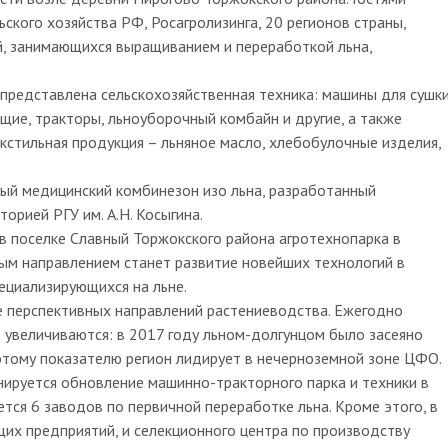
ского хозяйства РФ, Росагролизинга, 20 регионов страны,
й, занимающихся выращиванием и переработкой льна,
е представлена сельскохозяйственная техника: машины для сушк
ие, тракторы, льноуборочный комбайн и другие, а также
екстильная продукция – льняное масло, хлебобулочные изделия,
ый медицинский комбинезон изо льна, разработанный
рией РГУ им. А.Н. Косыгина.
в поселке Славный Торжокского района агротехнопарка в
ым направлением станет развитие новейших технологий в
ециализирующихся на льне.
е перспективных направлений растениеводства. Ежегодно
увеличиваются: в 2017 году льном-долгунцом было засеяно
По этому показателю регион лидирует в нечерноземной зоне ЦФО.
нируется обновление машинно-тракторного парка и техники в
тся 6 заводов по первичной переработке льна. Кроме этого, в
их предприятий, и селекционного центра по производству