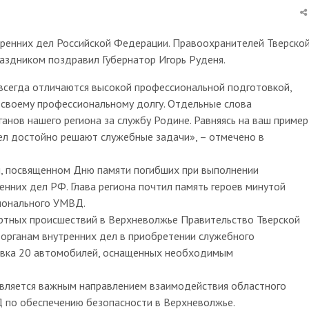
тренних дел Российской Федерации. Правоохранителей Тверско
аздником поздравил Губернатор Игорь Руденя.
всегда отличаются высокой профессиональной подготовкой,
 своему профессиональному долгу. Отдельные слова
нов нашего региона за службу Родине. Равняясь на ваш пример
ел достойно решают служебные задачи», – отмечено в
ии, посвященном Дню памяти погибших при выполнении
нних дел РФ. Глава региона почтил память героев минутой
гионального УМВД.
ртных происшествий в Верхневолжье Правительство Тверской
 органам внутренних дел в приобретении служебного
тавка 20 автомобилей, оснащенных необходимым
является важным направлением взаимодействия областного
 по обеспечению безопасности в Верхневолжье.