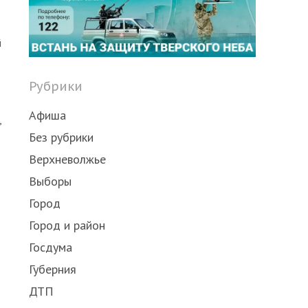
Share
this
post
й
Рубрики
Афиша
,
Без рубрики
Верхневолжье
Выборы
Город
Город и район
Госдума
Губерния
ДТП