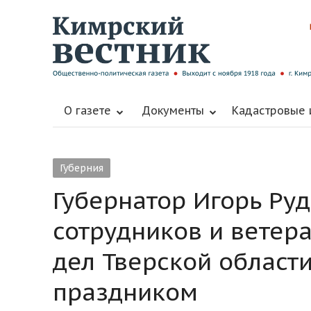
О газете
Документы
Кадастровые
Губерния
Губернатор Игорь Ру
сотрудников и ветер
дел Тверской област
праздником