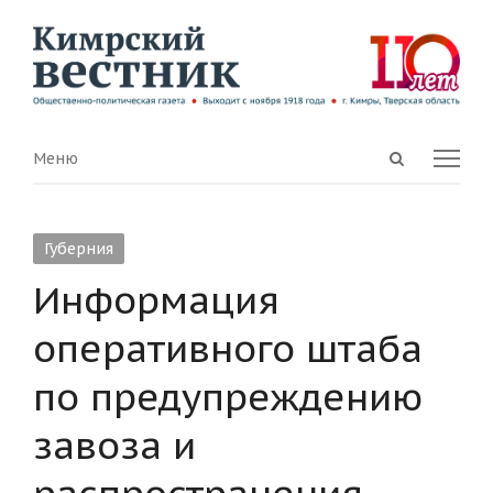
Open
Menu
Меню
search
panel
Губерния
Информация
оперативного штаба
по предупреждению
завоза и
распространения