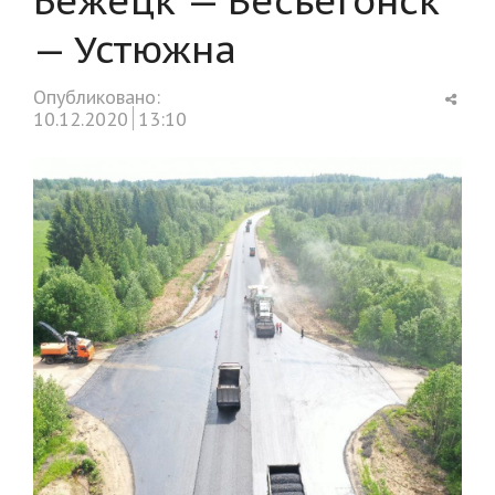
— Устюжна
Shar
Опубликовано:
this
10.12.2020
13:10
post