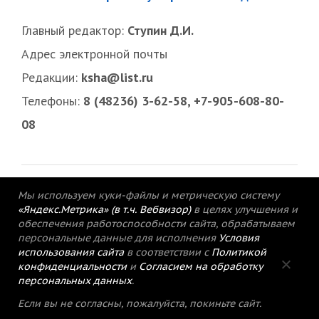
Главный редактор:
Ступин Д.И.
Адрес электронной почты
Редакции:
ksha@list.ru
Телефоны:
8 (48236) 3-62-58, +7-905-608-80-
08
Мы используем куки-файлы и метрическую систему
«Яндекс.Метрика» (в т.ч. Вебвизор)
в целях улучшения и
обеспечения работоспособности сайта, обрабатываем
персональные данные для исполнения
Условия
использования сайта
в соответствии с
Политикой
конфиденциальности
и
Согласием на обработку
персональных данных
.
© 2015-2021 Редакция газеты «Кимрский
Если вы не согласны, пожалуйста, покиньте сайт.
вестник».