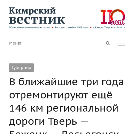
Open
Menu
Меню
search
panel
Губерния
В ближайшие три года
отремонтируют ещё
146 км региональной
дороги Тверь —
Бежецк — Весьегонск