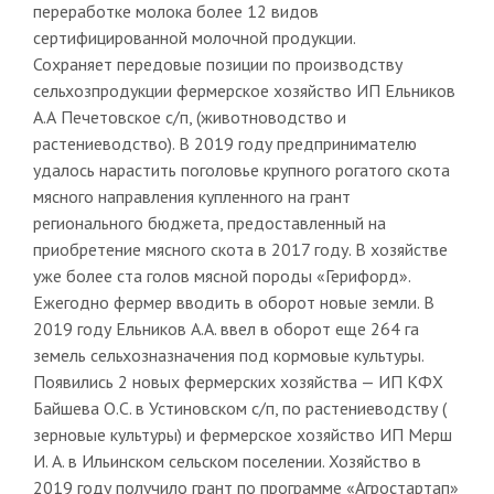
переработке молока более 12 видов
сертифицированной молочной продукции.
Сохраняет передовые позиции по производству
сельхозпродукции фермерское хозяйство ИП Ельников
А.А Печетовское с/п, (животноводство и
растениеводство). В 2019 году предпринимателю
удалось нарастить поголовье крупного рогатого скота
мясного направления купленного на грант
регионального бюджета, предоставленный на
приобретение мясного скота в 2017 году. В хозяйстве
уже более ста голов мясной породы «Герифорд».
Ежегодно фермер вводить в оборот новые земли. В
2019 году Ельников А.А. ввел в оборот еще 264 га
земель сельхозназначения под кормовые культуры.
Появились 2 новых фермерских хозяйства — ИП КФХ
Байшева О.С. в Устиновском с/п, по растениеводству (
зерновые культуры) и фермерское хозяйство ИП Мерш
И. А. в Ильинском сельском поселении. Хозяйство в
2019 году получило грант по программе «Агростартап»