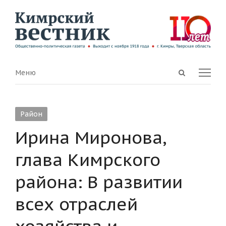
Open
Menu
Меню
search
panel
Район
Ирина Миронова,
глава Кимрского
района: В развитии
всех отраслей
хозяйства и