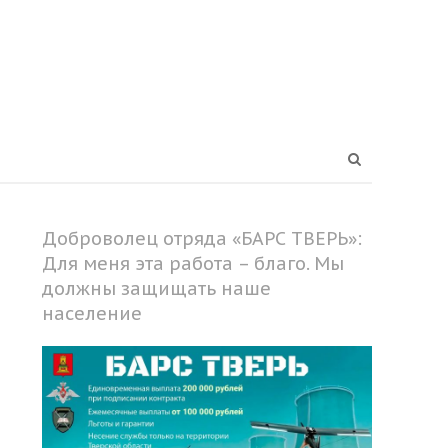
Open
search
panel
Доброволец отряда «БАРС ТВЕРЬ»:
Для меня эта работа – благо. Мы
должны защищать наше
население
Share
this
post