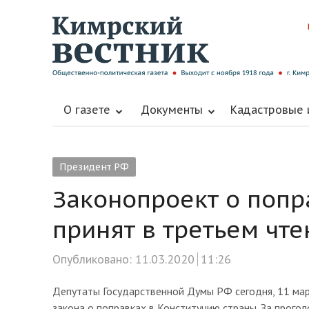
О газете
Документы
Кадастровые
Президент РФ
Законопроект о попр
принят в третьем чте
Опубликовано:
11.03.2020
11:26
Депутаты Государственной Думы РФ сегодня, 11 мар
закона о поправках в Конституцию страны. За прого