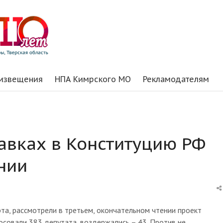
 извещения
НПА Кимрского МО
Рекламодателям
авках в Конституцию РФ
нии
та, рассмотрели в третьем, окончательном чтении проект
лосовали 383 депутата, воздержались – 43. Против не