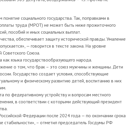
понятие социального государства. Так, поправками в
 оплаты труда (МРОТ) не может быть ниже прожиточного
сий, пособий и иных социальных выплат.
чества, обеспечивает защиту исторической правды. Умаление
пускается», — говорится в тексте закона. На уровне
 Советского Союза.
ка как языка государствообразующего народа.
ение о том, что брак – это союз мужчины и женщины. Дети
ссии. Государство создает условия, способствующие
туальному и физическому развитию детей, воспитанию в них
им.
а по федеративному устройству и вопросам местного
енения, в соответствии с которыми действующий президент
тва.
оссийской Федерации после 2024 года — по окончании срока
ше стабильности», – отметил председатель Госдумы РФ