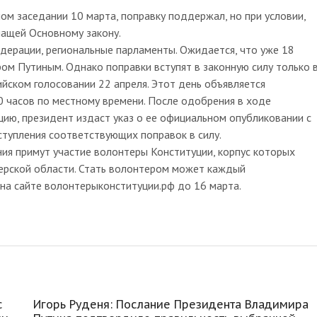
м заседании 10 марта, поправку поддержал, но при условии,
чащей Основному закону.
ерации, региональные парламенты. Ожидается, что уже 18
м Путиным. Однако поправки вступят в законную силу только 
йском голосовании 22 апреля. Этот день объявляется
0 часов по местному времени. После одобрения в ходе
ию, президент издаст указ о ее официальном опубликовании с
ступления соответствующих поправок в силу.
ия примут участие волонтеры Конституции, корпус которых
Тверской области. Стать волонтером может каждый
на сайте волонтерыконституции.рф до 16 марта.
с
Игорь Руденя: Послание Президента Владимира