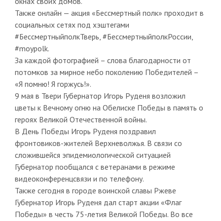
окнах своих домов.
Также онлайн — акция «Бессмертный полк» проходит в
социальных сетях под хэштегами
#БессмертныйполкТверь, #БессмертныйполкРоссии,
#moypolk.
За каждой фотографией – слова благодарности от
потомков за мирное небо поколению Победителей –
«Я помню! Я горжусь!».
9 мая в Твери Губернатор Игорь Руденя возложил
цветы к Вечному огню на Обелиске Победы в память о
героях Великой Отечественной войны.
В День Победы Игорь Руденя поздравил
фронтовиков-жителей Верхневолжья. В связи со
сложившейся эпидемиологической ситуацией
Губернатор пообщался с ветеранами в режиме
видеоконференцсвязи и по телефону.
Также сегодня в городе воинской славы Ржеве
Губернатор Игорь Руденя дал старт акции «Флаг
Победы» в честь 75-летия Великой Победы. Во все