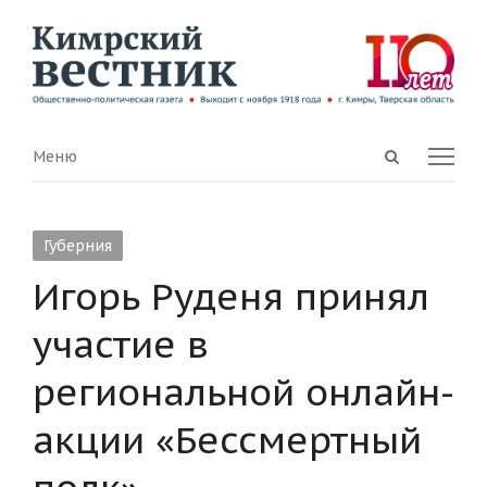
Open
Menu
Меню
search
panel
Губерния
Игорь Руденя принял
участие в
региональной онлайн-
акции «Бессмертный
полк»