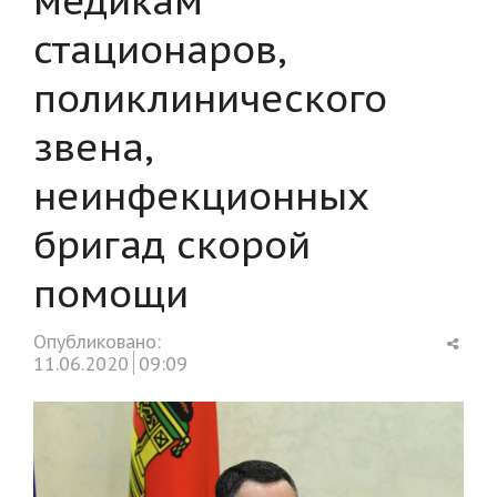
стационаров,
поликлинического
звена,
неинфекционных
бригад скорой
помощи
Shar
Опубликовано:
this
11.06.2020
09:09
post