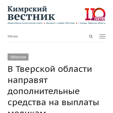
Open
Menu
Меню
search
panel
Губерния
В Тверской области
направят
дополнительные
средства на выплаты
медикам