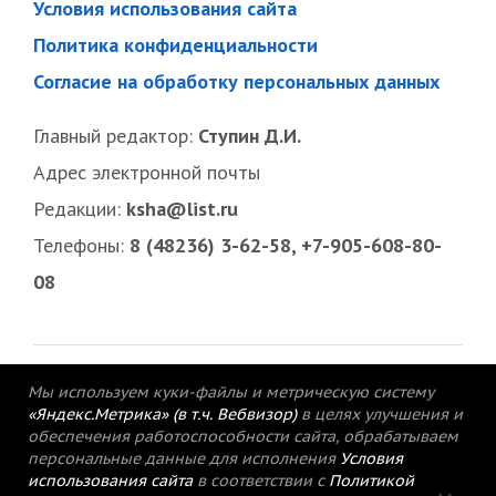
Условия использования сайта
Политика конфиденциальности
Согласие на обработку персональных данных
Главный редактор:
Ступин Д.И.
Адрес электронной почты
Редакции:
ksha@list.ru
Телефоны:
8 (48236) 3-62-58, +7-905-608-80-
08
Мы используем куки-файлы и метрическую систему
«Яндекс.Метрика» (в т.ч. Вебвизор)
в целях улучшения и
обеспечения работоспособности сайта, обрабатываем
персональные данные для исполнения
Условия
использования сайта
в соответствии с
Политикой