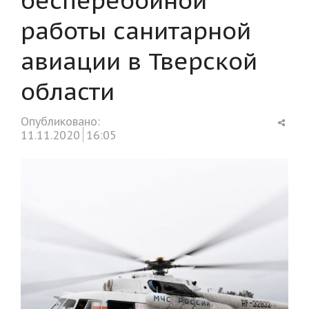
работы санитарной
авиации в Тверской
области
Shar
Опубликовано:
this
11.11.2020
16:05
post