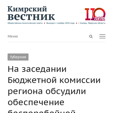
Open
Menu
Меню
search
panel
Губерния
На заседании
Бюджетной комиссии
региона обсудили
обеспечение
бесперебойной