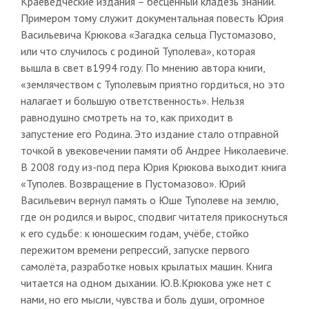
Краеведческие издания – бесценный кладезь знаний.
Примером тому служит документальная повесть Юрия
Васильевича Крюкова «Загадка сельца Пустомазово,
или что случилось с родиной Туполева», которая
вышла в свет в1994 году. По мнению автора книги,
«землячеством с Туполевым приятно гордиться, но это
налагает и большую ответственность». Нельзя
равнодушно смотреть на то, как приходит в
запустение его Родина. Это издание стало отправной
точкой в увековечении памяти об Андрее Николаевиче.
В 2008 году из-под пера Юрия Крюкова выходит книга
«Туполев. Возвращение в Пустомазово». Юрий
Васильевич вернул память о Юше Туполеве на землю,
где он родился и вырос, сподвиг читателя прикоснуться
к его судьбе: к юношеским годам, учёбе, стойко
пережитом времени репрессий, запуске первого
самолёта, разработке новых крылатых машин. Книга
читается на одном дыхании. Ю.В.Крюкова уже нет с
нами, но его мысли, чувства и боль души, огромное