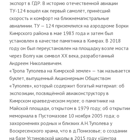
экспорт в ГДР. В историю отечественной авиации
ТУ-124 вошёл как первый самолёт, принёсший
скорость и комфорт на ближнемагистральные
авиалинии. ТУ — 124 приземлился на аэродроме Борки
Кимрского района в мае 1983 года и затем был
установлен в качестве памятника в Кимрах. В 2018
году он был переустановлен на площадку возле моста
через Волгу как символ ХХ века, разработанный
Андреем Николаевичем.
«Тропа Туполева на Кимрской земле» — так называется
буклет, выпущенный Акционерным Обществом
«Туполев», который содержит богатый материал: об
экспозиции, посвящённой авиаконструктору в
Кимрском краеведческом музее; о памятнике на
Майской площади, открытом в 1979 году; об открытии
мемориала в Пустомазове 10 ноября 2005 года; о
захоронениях родных и близких А.Н.Туполева у
Воскресенского храма, что в д.Понизовье; о создании
на базе Устиновской школы в 2015 году «Центра