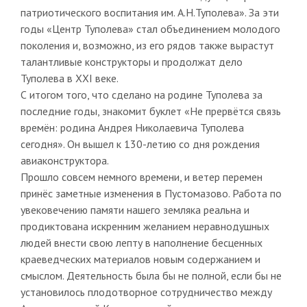
патриотического воспитания им. А.Н.Туполева». За эти
годы «Центр Туполева» стал объединением молодого
поколения и, возможно, из его рядов также вырастут
талантливые конструкторы и продолжат дело
Туполева в ХХI веке.
С итогом того, что сделано на родине Туполева за
последние годы, знакомит буклет «Не прервётся связь
времён: родина Андрея Николаевича Туполева
сегодня». Он вышел к 130-летию со дня рождения
авиаконструктора.
Прошло совсем немного времени, и ветер перемен
принёс заметные изменения в Пустомазово. Работа по
увековечению памяти нашего земляка реальна и
продиктована искренним желанием неравнодушных
людей внести свою лепту в наполнение бесценных
краеведческих материалов новым содержанием и
смыслом. Деятельность была бы не полной, если бы не
установилось плодотворное сотрудничество между