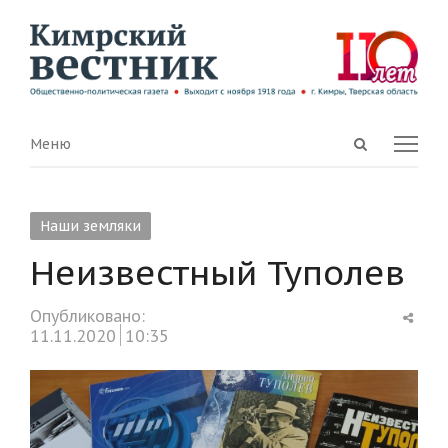
Open
Menu
Меню
search
panel
Наши земляки
Неизвестный Туполев
Shar
Опубликовано:
this
11.11.2020
10:35
post