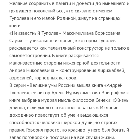
желание сохранить в памяти и донести до нынешнего и
грядущего поколений всё, что связано с именем
Туполева и его малой Родиной, живут на страницах
книги.
«Неизвестный Туполев» Максимилиана Борисовича
Саукке — уникальное издание, в котором Туполев
раскрывается как талантливый конструктор не только в
самолётостроении. В книге раскрываются
малоизвестные стороны инженерной деятельности
Андрея Николаевича – конструирования дирижаблей,
аэросаней, торпедных катеров.
В серии «Великие умы России» вышла книга «Андрей
Туполев», её автор Адель Нурмухаметова. Эпиграфом к
книге выбрана мудрая мысль философа Сенеки: «Жизнь
длинна, если умело ею воспользоваться». Издание
доходчиво повествует об уме и выдающихся
способностях человека широкой души, но строгих
правил. Говорил просто, но красиво: у него был богатый
запас поговорок и пословиц на все случаи жизни.