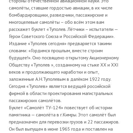
стороны отечественной авиационной науки. Это
самолёты, ставшие гордостью авиации, в их числе
бомбардировщики, разведчики, пассажирские и
многоцелевые самолёты – обо всём этом вам
расскажет буклет «Туполев. Лётчики – испытатели —
Герои Советского Союза и Российской Федерации».
Издание «Туполев сегодня» предваряется такими
словами: «Гордимся прошлым, вместе строим
будущее!». Оно посвящено открытому Акционерному
Обществу «Туполев », созданному на стыке ХХ и ХХI
веков и продолжающего наработки и опыт,
заложенные А.Н.Туполевым в далёком 1922 году.
Сегодня «Туполев» является ведущей российской
фирмой в области проектирования магистральных
пассажирских самолётов.
Буклет «Самолёт ТУ-124» повествует об истории
памятника — самолёта в г.Кимры. Этот самолёт был
предназначен для перевозки грузов и 22 пассажиров.
Он был выпущен в июне 1965 года и поставлен на