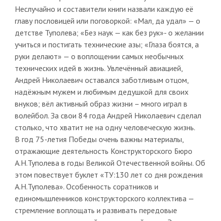
Неслучайно и составители книги назвали каждую её
главу пословицей или поговоркой: «Мал, да удал» — о
детстве Туполева; «Без наук — как без рук»- о желании
учиться и постигать технические азы; «Глаза боятся, а
руки делают» — о воплощении самых необычных
технических идей в жизнь. Увлечённый авиацией,
Андрей Николаевич оставался заботливым отцом,
надёжным мужем и любимым дедушкой для своих
внуков; вёл активный образ жизни – много играл в
волейбол. За свои 84 года Андрей Николаевич сделал
столько, что хватит не на одну человеческую жизнь.
В год 75-летия Победы очень важны материалы,
отражающие деятельность Конструкторского Бюро
А.Н.Туполева в годы Великой Отечественной войны. Об
этом повествует буклет «ТУ:130 лет со дня рождения
А.Н.Туполева». Особенность соратников и
единомышленников конструкторского коллектива —
стремление воплощать и развивать передовые