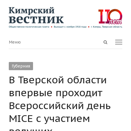
Open
Menu
Меню
search
panel
Губерния
В Тверской области
впервые проходит
Всероссийский день
MICE c участием
ведущих