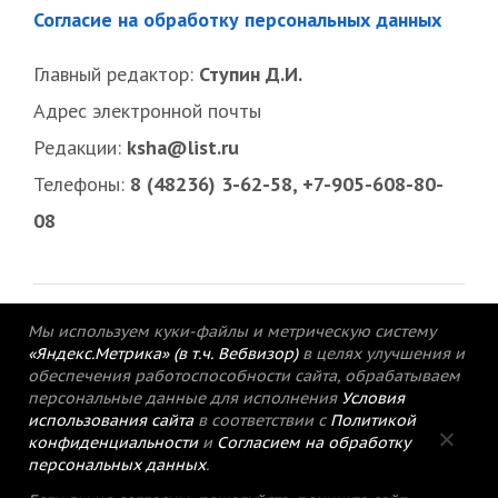
Согласие на обработку персональных данных
Главный редактор:
Ступин Д.И.
Адрес электронной почты
Редакции:
ksha@list.ru
Телефоны:
8 (48236) 3-62-58, +7-905-608-80-
08
Мы используем куки-файлы и метрическую систему
«Яндекс.Метрика» (в т.ч. Вебвизор)
в целях улучшения и
обеспечения работоспособности сайта, обрабатываем
персональные данные для исполнения
Условия
использования сайта
в соответствии с
Политикой
конфиденциальности
и
Согласием на обработку
персональных данных
.
© 2015-2021 Редакция газеты «Кимрский