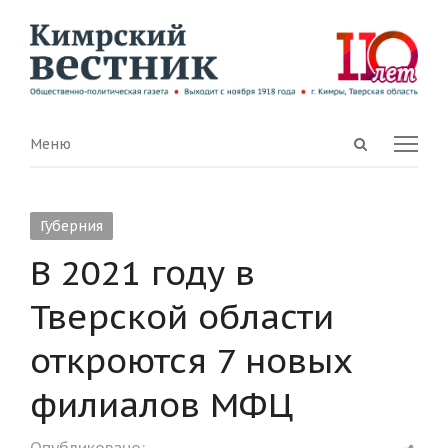
Open
Menu
Меню
search
panel
Губерния
В 2021 году в
Тверской области
откроются 7 новых
филиалов МФЦ
Shar
Опубликовано: