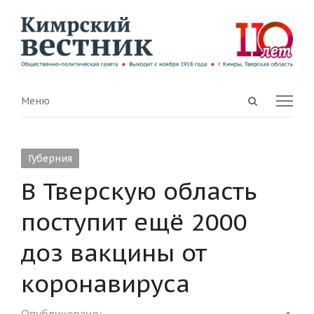
Open
Menu
Меню
search
panel
Губерния
В Тверскую область
поступит ещё 2000
доз вакцины от
коронавируса
Shar
Опубликовано: