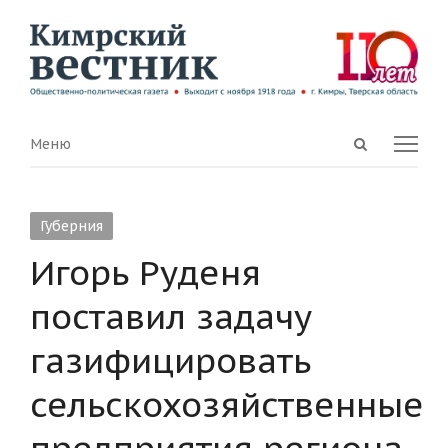
Open
Menu
Меню
search
panel
Губерния
Игорь Руденя
поставил задачу
газифицировать
сельскохозяйственные
предприятия региона