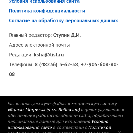
Условия использования сайта
Политика конфиденциальности
Согласие на обработку персональных данных
Главный редактор:
Ступин Д.И.
Адрес электронной почты
Редакции:
ksha@list.ru
Телефоны:
8 (48236) 3-62-58, +7-905-608-80-
08
Мы используем куки-файлы и метрическую систему
«Яндекс.Метрика» (в т.ч. Вебвизор)
в целях улучшения и
обеспечения работоспособности сайта, обрабатываем
персональные данные для исполнения
Условия
использования сайта
в соответствии с
Политикой