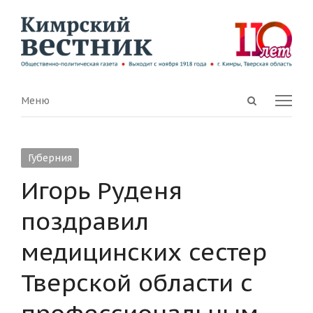
Open
Menu
Меню
search
panel
Губерния
Игорь Руденя
поздравил
медицинских сестер
Тверской области с
профессиональным