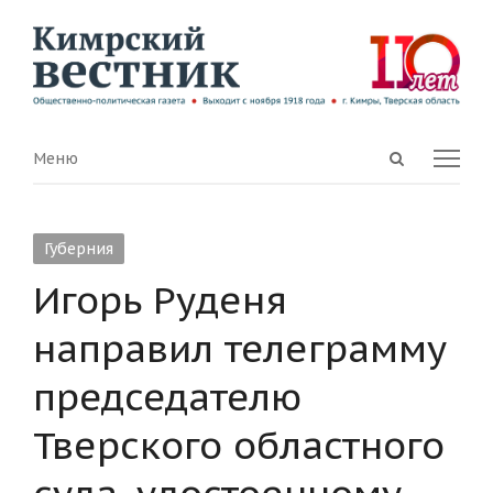
Open
Menu
Меню
search
panel
Губерния
Игорь Руденя
направил телеграмму
председателю
Тверского областного
суда, удостоенному