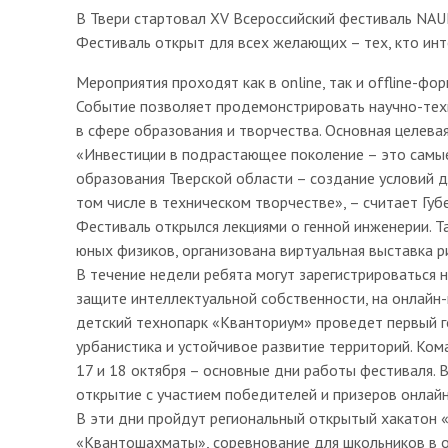
В Твери стартовал XV Всероссийский фестиваль NAUK
Фестиваль открыт для всех желающих – тех, кто ин
Мероприятия проходят как в online, так и offline-фо
Событие позволяет продемонстрировать научно-техн
в сфере образования и творчества. Основная целева
«Инвестиции в подрастающее поколение – это самы
образования Тверской области – создание условий д
том числе в техническом творчестве», – считает Губ
Фестиваль открылся лекциями о генной инженерии. Т
юных физиков, организована виртуальная выставка р
В течение недели ребята могут зарегистрироваться 
защите интеллектуальной собственности, на онлайн-и
детский технопарк «Кванториум» проведет первый г
урбанистика и устойчивое развитие территорий. Ком
17 и 18 октября – основные дни работы фестиваля.
открытие с участием победителей и призеров онлайн
В эти дни пройдут региональный открытый хакатон 
«Квантошахматы», соревнование для школьников в о