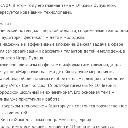
A 0+. В этом году его главная тема – «Физика будущего».
тересуется новейшими технологиями.
рматах.
ический потенциал Тверской области, современные технологии
я аудитория фестиваля – дети и молодежь.
е надежные и эффективные вложения. Важная задача в сфере
ля самореализации и раскрытия талантов детей и молодежи, в
ернатор Игорь Руденя.
акже прошли квизы по физике и информатике, олимпиада для
исунков «Мир науки глазами детей» и другие мероприятия.
на вебинар «Советы юным изобретателям», лекции по биологии,
гру «Что? Где? Когда». 15 октября гимназия № 10 Твери и
ородской школьный кейс-чемпионат. Его основная тема –
анды уже приступили к работе.
 В тверском технопарке «Кванториум» состоится торжественное
-активностей.
«КвантоХак» для юных программистов, турнир
бласти моделирования, дизайна и 3D-печати, откроются