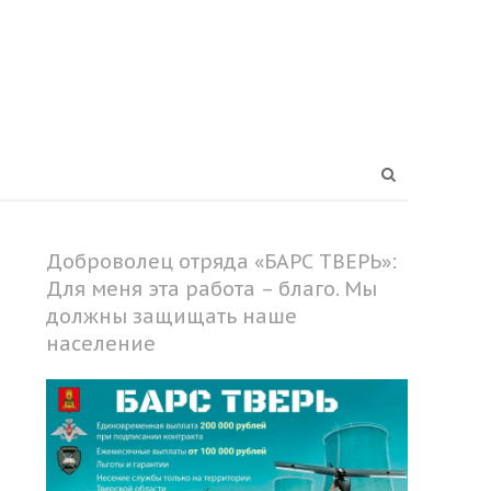
Open
search
panel
Доброволец отряда «БАРС ТВЕРЬ»:
Для меня эта работа – благо. Мы
должны защищать наше
население
Share
this