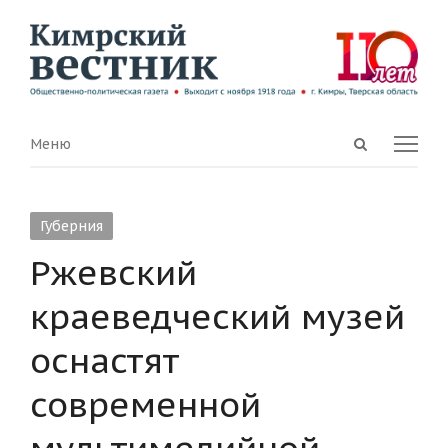
Open
Menu
Меню
search
panel
Губерния
Ржевский
краеведческий музей
оснастят
современной
мультимедийной