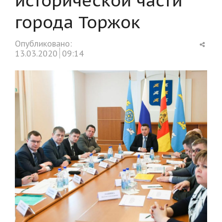
города Торжок
Shar
Опубликовано:
this
13.03.2020
09:14
post