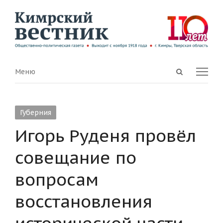
Open
Menu
Меню
search
panel
Губерния
Игорь Руденя провёл
совещание по
вопросам
восстановления
исторической части