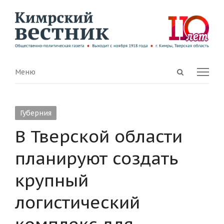
Open
Menu
Меню
search
panel
Губерния
В Тверской области
планируют создать
крупный
логистический
комплекс для