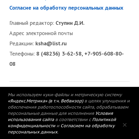
Согласие на обработку персональных данных
Главный редактор:
Ступин Д.И.
Адрес электронной почты
Редакции:
ksha@list.ru
Телефоны:
8 (48236) 3-62-58, +7-905-608-80-
08
Мы используем куки-файлы и метрическую систему
«Яндекс.Метрика» (в т.ч. Вебвизор)
в целях улучшения и
обеспечения работоспособности сайта, обрабатываем
персональные данные для исполнения
Условия
использования сайта
в соответствии с
Политикой
конфиденциальности
и
Согласием на обработку
персональных данных
.
© 2015-2021 Редакция газеты «Кимрский