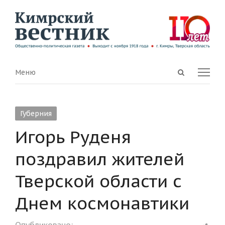
Open
Menu
Меню
search
panel
Губерния
Игорь Руденя
поздравил жителей
Тверской области с
Днем космонавтики
Shar
Опубликовано: